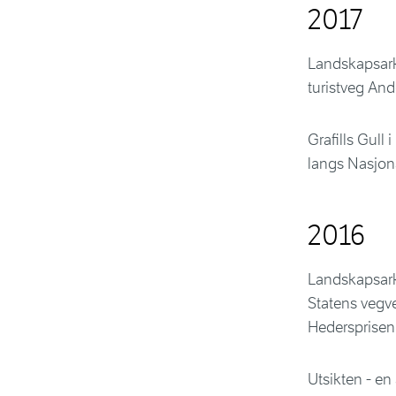
2017
Landskapsarki
turistveg And
Grafills Gull
langs Nasjona
2016
Landskapsark
Statens vegve
Hedersprisen 
Utsikten - en 