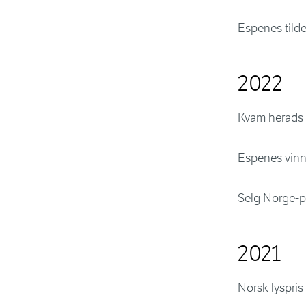
Espenes tild
2022
Kvam herads b
Espenes vinne
Selg Norge-pr
2021
Norsk lyspris