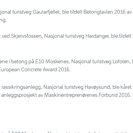
jonal turistveg Gaularfjellet, ble tildelt Betongtavlen 2016 a
ng.
 ved Skjervsfossen, Nasjonal turistveg Hardanger, ble tildel
e i betong på E10 Moskenes, Nasjonal turistveg Lofoten, bl
i European Concrete Award 2016.
 rassikringsanlegg, Nasjonal turistveg Havøysund, ble kåret 
 anleggsprosjekt av Maskinentreprenørenes Forbund 2016.