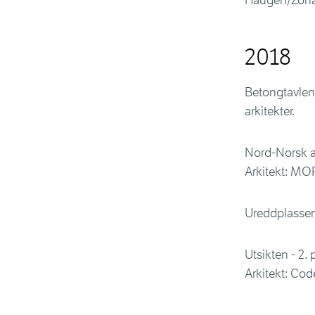
Haugen/Zohar
2018
Betongtavlen
arkitekter.
Nord-Norsk ar
Arkitekt: MO
Ureddplassen 
Utsikten - 2.
Arkitekt: Code