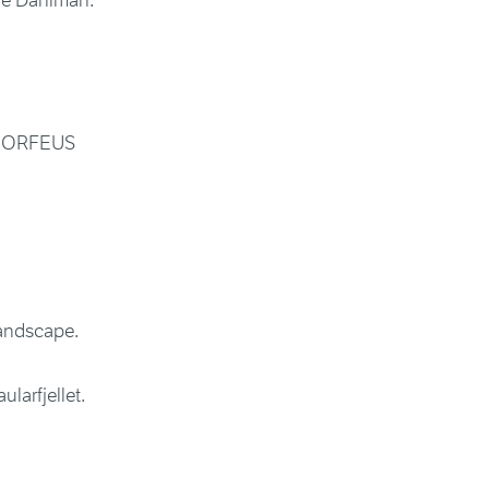
ge Dahlman.
: MORFEUS
Landscape.
larfjellet.