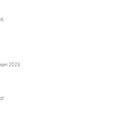
4.
isen 2023.
of