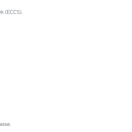
rk (ECCS).
asse.