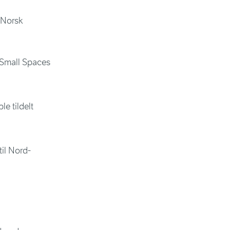
v Norsk
t Small Spaces
e tildelt
til Nord-