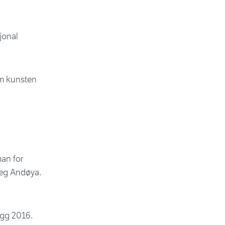
jonal
om kunsten
an for
veg Andøya.
legg 2016.