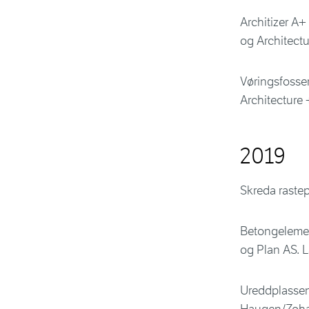
Architizer A+
og Architectu
Vøringsfossen
Architecture 
2019
Skreda rastep
Betongelement
og Plan AS. 
Ureddplassen 