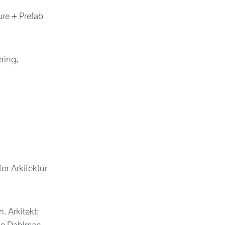
ure + Prefab
ring,
or Arkitektur
. Arkitekt: