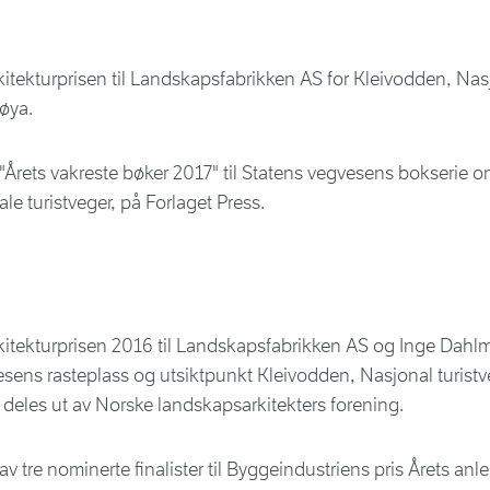
tekturprisen til Landskapsfabrikken AS for Kleivodden, Nas
øya.
 i "Årets vakreste bøker 2017" til Statens vegvesens bokserie 
le turistveger, på Forlaget Press.
itekturprisen 2016 til Landskapsfabrikken AS og Inge Dahlm
sens rasteplass og utsiktpunkt Kleivodden, Nasjonal turist
deles ut av Norske landskapsarkitekters forening.
av tre nominerte finalister til Byggeindustriens pris Årets an