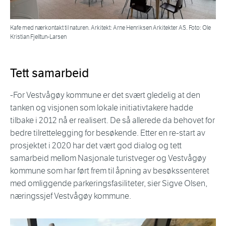
Kafe med nærkontakt til naturen. Arkitekt: Arne Henriksen Arkitekter AS. Foto: Ole
Kristian Fjelltun-Larsen
Tett samarbeid
-For Vestvågøy kommune er det svært gledelig at den
tanken og visjonen som lokale initiativtakere hadde
tilbake i 2012 nå er realisert. De så allerede da behovet for
bedre tilrettelegging for besøkende. Etter en re-start av
prosjektet i 2020 har det vært god dialog og tett
samarbeid mellom Nasjonale turistveger og Vestvågøy
kommune som har ført frem til åpning av besøkssenteret
med omliggende parkeringsfasiliteter, sier Sigve Olsen,
næringssjef Vestvågøy kommune.