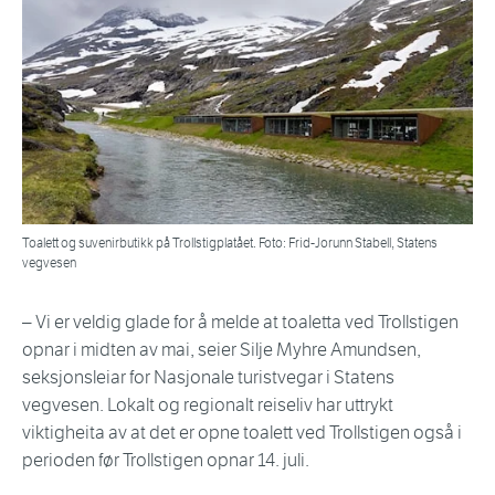
Toalett og suvenirbutikk på Trollstigplatået. Foto: Frid-Jorunn Stabell, Statens
vegvesen
– Vi er veldig glade for å melde at toaletta ved Trollstigen
opnar i midten av mai, seier Silje Myhre Amundsen,
seksjonsleiar for Nasjonale turistvegar i Statens
vegvesen. Lokalt og regionalt reiseliv har uttrykt
viktigheita av at det er opne toalett ved Trollstigen også i
perioden før Trollstigen opnar 14. juli.