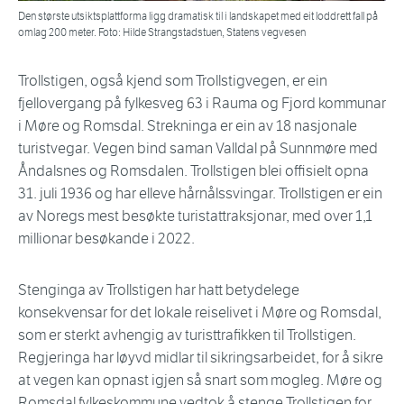
Den største utsiktsplattforma ligg dramatisk til i landskapet med eit loddrett fall på
omlag 200 meter. Foto: Hilde Strangstadstuen, Statens vegvesen
Trollstigen, også kjend som Trollstigvegen, er ein
fjellovergang på fylkesveg 63 i Rauma og Fjord kommunar
i Møre og Romsdal. Strekninga er ein av 18 nasjonale
turistvegar. Vegen bind saman Valldal på Sunnmøre med
Åndalsnes og Romsdalen. Trollstigen blei offisielt opna
31. juli 1936 og har elleve hårnålssvingar. Trollstigen er ein
av Noregs mest besøkte turistattraksjonar, med over 1,1
millionar besøkande i 2022.
Stenginga av Trollstigen har hatt betydelege
konsekvensar for det lokale reiselivet i Møre og Romsdal,
som er sterkt avhengig av turisttrafikken til Trollstigen.
Regjeringa har løyvd midlar til sikringsarbeidet, for å sikre
at vegen kan opnast igjen så snart som mogleg. Møre og
Romsdal fylkeskommune vedtok å stenge Trollstigen for