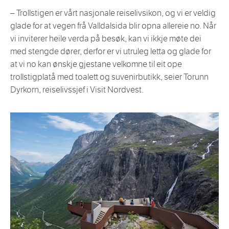
– Trollstigen er vårt nasjonale reiselivsikon, og vi er veldig
glade for at vegen frå Valldalsida blir opna allereie no. Når
vi inviterer heile verda på besøk, kan vi ikkje møte dei
med stengde dører, derfor er vi utruleg letta og glade for
at vi no kan ønskje gjestane velkomne til eit ope
trollstigplatå med toalett og suvenirbutikk, seier Torunn
Dyrkorn, reiselivssjef i Visit Nordvest.