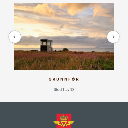
null
null
GRUNNFØR
Sted 1 av 12