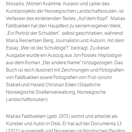
Mosaiks. Morten Kvamme, Kurator und Leiter des
Kunstprojekts der Norwegischen Landschaftsrouten, ist
Verfasser des einleitenden Textes „Auf dem Kopf“. Matias
Faldbakken hat den Haupttext zu seinem eigenen Werk,
„Ein Porträt der Schulden“, selbst geschrieben, während
Maria Reinertsen Berg, Journalistin und Autorin, mit dem
Essay „Wer ist der Schuldige?“ beiträgt. Zu dieser
Ausgabe wurde ein Auszug aus Jon Fosses
Heptalogie
aus dem Roman „Der andere Name“ hinzugezogen. Das
Buch ist reich illustriert mit Zeichnungen und Fotografien
von Faldbakken sowie Fotografien von Frid-Jorunn
Stabell und Harald Christian Eiken (Staatliche
Norwegische Straßenverwaltung, Norwegische
Landschaftsrouten).
Matias Faldbakken (geb. 1973) wohnt und arbeitet als
Künstler und Autor in Oslo. Er hat auf der Documenta 13
(2012) ausgestellt und Norwegen im Nordischen Pavillon