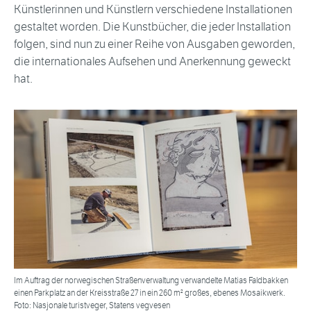
Künstlerinnen und Künstlern verschiedene Installationen
gestaltet worden. Die Kunstbücher, die jeder Installation
folgen, sind nun zu einer Reihe von Ausgaben geworden,
die internationales Aufsehen und Anerkennung geweckt
hat.
Im Auftrag der norwegischen Straßenverwaltung verwandelte Matias Faldbakken
einen Parkplatz an der Kreisstraße 27 in ein 260 m² großes, ebenes Mosaikwerk.
Foto: Nasjonale turistveger, Statens vegvesen