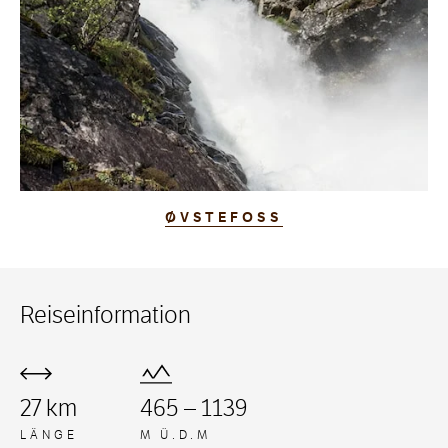
ØVSTEFOSS
Reiseinformation
27 km
465 – 1139
LÄNGE
M Ü.D.M