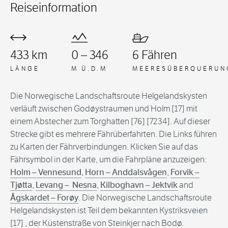
Reiseinformation
433 km
0 – 346
6 Fähren
LÄNGE
M Ü.D.M
MEERESÜBERQUERUN
Die Norwegische Landschaftsroute Helgelandskysten
verläuft zwischen Godøystraumen und Holm [17] mit
einem Abstecher zum Torghatten [76] [7234]. Auf dieser
Strecke gibt es mehrere Fährüberfahrten. Die Links führen
zu Karten der Fährverbindungen. Klicken Sie auf das
Fährsymbol in der Karte, um die Fahrpläne anzuzeigen:
Holm – Vennesund
,
Horn – Anddalsvågen
,
Forvik –
Tjøtta
,
Levang – Nesna
,
Kilboghavn – Jektvik
and
Ågskardet – Forøy
. Die Norwegische Landschaftsroute
Helgelandskysten ist Teil dem bekannten Kystriksveien
[17] , der Küstenstraße von Steinkjer nach Bodø.