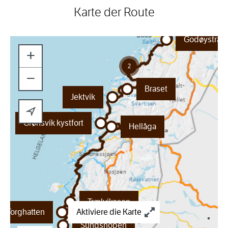
Karte der Route
Godøystraumen
Godøystrau
+
2
−
Braset
Jektvik
Grønsvik kystfort
Hellåga
Trælvikosen
Torghatten
Aktiviere die Karte
Sundshopen