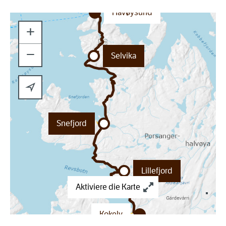
Havøysund
+
−
Selvika
Snefjord
Lillefjord
Aktiviere die Karte
Kokelv