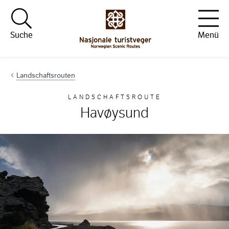
Hopp til innhold
Suche
Menü
Landschaftsrouten
LANDSCHAFTSROUTE
Havøysund