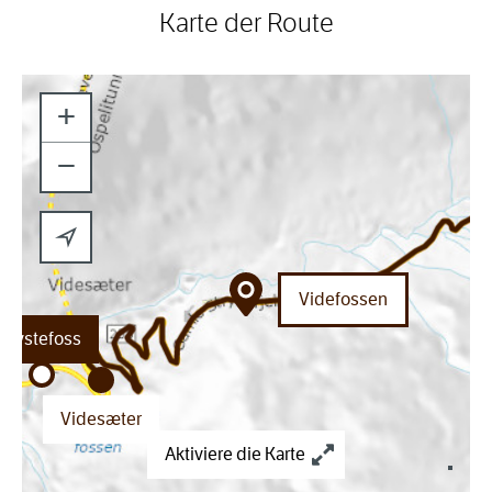
Karte der Route
+
−
Videfossen
Øvstefoss
Videsæter
Aktiviere die Karte