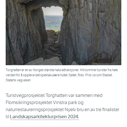
Torghatten er en av Norges største naturattraksjoner. Hit kommer turister fra hele
verden for å oppleve det spektakulære hullet i fjellet. Foto: Frid-Jorunn Stabell,
Statens vegvesen
Turistvegprosjektet Torghatten var sammen med
Flomsikringsprosjektet Vinstra park og
naturrestaureringsprosjektet Nyelv bru en av tre finalister
til
Landskapsarkitekturprisen 2024.