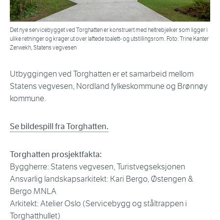
Det nye servicebygget ved Torghatten er konstruert med heltrebjelker som ligger i
ulike retninger og krager ut over laftede toalett- og utstillingsrom. Foto: Trine Kanter
Zerwekh, Statens vegvesen
Utbyggingen ved Torghatten er et samarbeid mellom
Statens vegvesen, Nordland fylkeskommune og Brønnøy
kommune.
Se bildespill fra Torghatten.
Torghatten prosjektfakta:
Byggherre: Statens vegvesen, Turistvegseksjonen
Ansvarlig landskapsarkitekt: Kari Bergo, Østengen &
Bergo MNLA
Arkitekt: Atelier Oslo (Servicebygg og ståltrappen i
Torghatthullet)