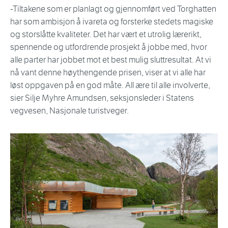
-Tiltakene som er planlagt og gjennomført ved Torghatten
har som ambisjon å ivareta og forsterke stedets magiske
og storslåtte kvaliteter. Det har vært et utrolig lærerikt,
spennende og utfordrende prosjekt å jobbe med, hvor
alle parter har jobbet mot et best mulig sluttresultat. At vi
nå vant denne høythengende prisen, viser at vi alle har
løst oppgaven på en god måte. All ære til alle involverte,
sier Silje Myhre Amundsen, seksjonsleder i Statens
vegvesen, Nasjonale turistveger.