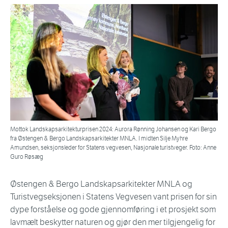
Mottok Landskapsarkitekturprisen 2024: Aurora Rønning Johansen og Kari Bergo
fra Østengen & Bergo Landskapsarkitekter MNLA. I midten Silje Myhre
Amundsen, seksjonsleder for Statens vegvesen, Nasjonale turistveger. Foto: Anne
Guro Røsæg
Østengen & Bergo Landskapsarkitekter MNLA og
Turistvegseksjonen i Statens Vegvesen vant prisen for sin
dype forståelse og gode gjennomføring i et prosjekt som
lavmælt beskytter naturen og gjør den mer tilgjengelig for