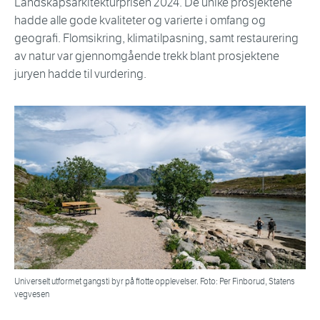
Landskapsarkitekturprisen 2024. De unike prosjektene
hadde alle gode kvaliteter og varierte i omfang og
geografi. Flomsikring, klimatilpasning, samt restaurering
av natur var gjennomgående trekk blant prosjektene
juryen hadde til vurdering.
Universelt utformet gangsti byr på flotte opplevelser. Foto: Per Finborud, Statens
vegvesen