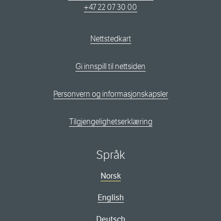
+47 22 07 30 00
Nettstedkart
Gi innspill til nettsiden
Personvern og informasjonskapsler
Tilgjengelighetserklæring
Språk
Norsk
English
Deutsch