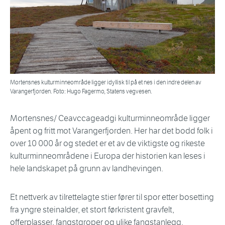
Mortensnes kulturminneområde ligger idyllisk til på et nes i den indre delen av
Varangerfjorden. Foto: Hugo Fagermo, Statens vegvesen.
Mortensnes/ Ceavccageadgi kulturminneområde ligger
åpent og fritt mot Varangerfjorden. Her har det bodd folk i
over 10 000 år og stedet er et av de viktigste og rikeste
kulturminneområdene i Europa der historien kan leses i
hele landskapet på grunn av landhevingen.
Et nettverk av tilrettelagte stier fører til spor etter bosetting
fra yngre steinalder, et stort førkristent gravfelt,
offerplasser, fangstgroper og ulike fangstanlegg.