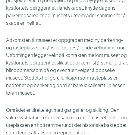
prosjektet var å tydeliggjøre og underbygge museet og
kystfortets beliggenhet i landskapet, knytte dagens
parkeringsarealer og museets uteområder sammen for å
skape en helhet.
Adkomsten til museet er oppgradert med ny parkering-
og rasteplass som ønsker de besøkende velkommen inn.
Utformingen legger vekt på kontakten mellom museet og
kystfortets beliggenhet slik at publikum i størst mulig grad
blir oppmerksom på og eventuelt velger å oppsøke
museet. Stedets tidligere funksjon som rasteplass er
nedtonet og benker og bord er bare lokalisert til plassen
foran museet.
Området er tilrettelagt med gangstier og skilting. Den
vakre kystnaturen skaper sammen med museet, fortet og
uteplassen en flott ramme rundt det historiske bakteppet
som denne attraksjonen representerer.