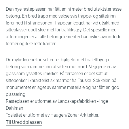
Den nye rasteplassen har fått en ni meter bred utsiktsterrasse i
betong. En bred trapp med vekselsvis trappe- og sittetrinn
fører ned til strandsonen. Trappeanlegget har vid utsikt med
sitteplasser godt skjermet for trafikkstøy. Det spesielle med
utformingen er at alle betongelementer har myke, avrundede
former og ikke rette kanter.
De myke linjene fortsetter i et bølgeformet toalettbygg i
betong som rammer inn utsikten mot nord. Veggene er av
glass som lyssettes i mørket. På terrassen er det satt ut
sittebenker i karakteristisk marmor fra Fauske. Sokkelen på
monumentet er laget av samme materiale og har fått en god
plassering.
Rasteplasen er utformet av Landskapsfabrikken - Inge
Dahlman
Toalettet er utformet av Haugen/Zohar Arkitekter.
Til Ureddplassen