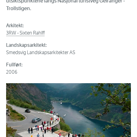
utsiktspunktene langs Nasjonal turistveg Geiranger -
Trollstigen.
Arkitekt:
3RW - Sixten Rahlff
Landskapsarkitekt:
Smedsvig Landskapsarkitekter AS
Fullført:
2006