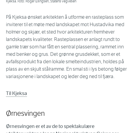
Kjeksa. Foto: Roger Ellingsen, Statens vegvesen
På Kjeksa ønsket arkitekten å utforme en rasteplass som
inviterer til et møte med landskapet mot Hustadvika med
holmer og skjær, et sted hvor arkitekturen fremhever
landskapets kvaliteter. Rasteplassen er anlagt rundt to
gamle trær som har fått en sentral plassering, rammet inn
med benker og grus. Det grønne grusdekket, som er et
avfallsprodukt fra den lokale smelteindustrien, holdes på
plass av en skjult stålramme. En smal sti i lys betong følger
variasjonene i landskapet og leder deg ned til fjæra.
Til Kjeksa
Ørnesvingen
Ørnesvingen er et av de to spektakulære