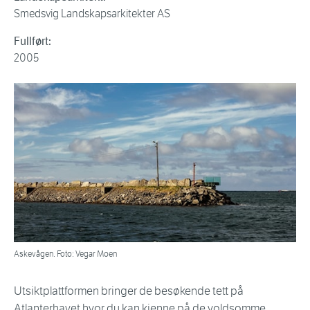
Smedsvig Landskapsarkitekter AS
Fullført:
2005
Askevågen. Foto: Vegar Moen
Utsiktplattformen bringer de besøkende tett på
Atlanterhavet hvor du kan kjenne på de voldsomme