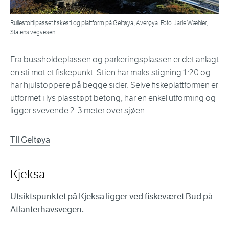
Rullestoltilpasset fiskesti og plattform på Geitøya, Averøya. Foto: Jarle Wæhler,
Statens vegvesen
Fra bussholdeplassen og parkeringsplassen er det anlagt
en sti mot et fiskepunkt. Stien har maks stigning 1:20 og
har hjulstoppere på begge sider. Selve fiskeplattformen er
utformet i lys plasstøpt betong, har en enkel utforming og
ligger svevende 2-3 meter over sjøen.
Til Geitøya
Kjeksa
Utsiktspunktet på Kjeksa ligger ved fiskeværet Bud på
Atlanterhavsvegen.