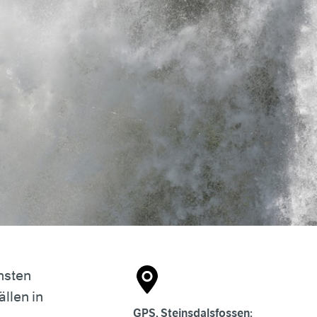
hsten
llen in
GPS, Steinsdalsfossen: