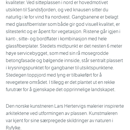
kvaliteter. Ved sitteplassen i nord er hovedmotivet
utsikten til Sandsfjorden, og ved knausen sitter du
naturlig i le for vind fra nordvest. Gangbanene er belagt
med glassfiberrister som både gir god visuell kvalitet, er
slitesterkt og er åpent for vegetasjon. Ristene går igjen i
kant-, sitte- og bordflater i kombinasjon med hele
glassfiberplater. Stedets midtpunkt er det nesten 6 meter
høye servicebygget, som med sin rå mosegrodde
betongfasade og bølgende innside, står sentralt plassert
i krysningspunktet for gangbaner til utsiktspunktene.
Stedegen toppjord med lyng er tilbakeført for å
revegetere området. I tillegg er det plantet ut en rekke
furutrær for å gjenskape det opprinnelige landskapet.
Den norske kunstneren Lars Hertervigs malerier inspirerte
arkitektene ved utformingen av plassen. Kunstmaleren
var kjent for sine særpregede skildringer av naturen i
Ryfylke.