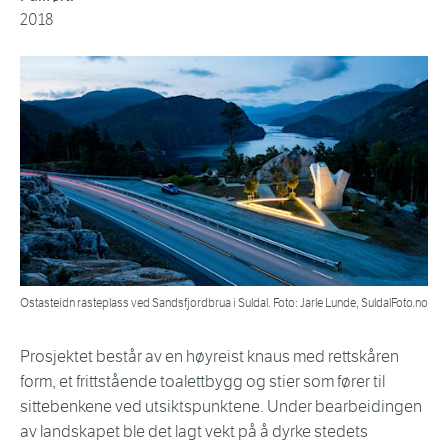
2018
Ostasteidn rasteplass ved Sandsfjordbrua i Suldal. Foto: Jarle Lunde, SuldalFoto.no
Prosjektet består av en høyreist knaus med rettskåren
form, et frittstående toalettbygg og stier som fører til
sittebenkene ved utsiktspunktene. Under bearbeidingen
av landskapet ble det lagt vekt på å dyrke stedets