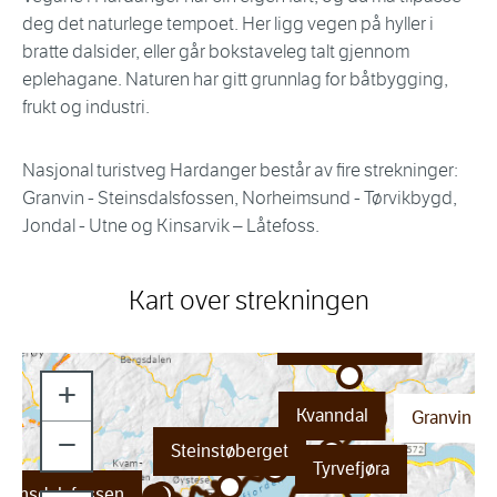
deg det naturlege tempoet. Her ligg vegen på hyller i
bratte dalsider, eller går bokstaveleg talt gjennom
eplehagane. Naturen har gitt grunnlag for båtbygging,
frukt og industri.
Nasjonal turistveg Hardanger består av fire strekninger:
Granvin - Steinsdalsfossen, Norheimsund - Tørvikbygd,
Jondal - Utne og Kinsarvik – Låtefoss.
Kart over strekningen
Skjervsfossen
+
Kvanndal
Granvin
−
Steinstøberget
Tyrvefjøra
teinsdalsfossen