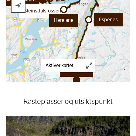
Steinsdalsfossen
Espenes
Hereiane
Aktiver kartet
Låtefossen
Låtefoss
Rasteplasser og utsiktspunkt