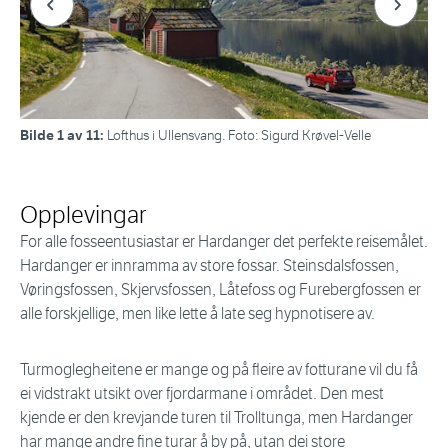
Bilde 1 av 11:
Lofthus i Ullensvang. Foto: Sigurd Krøvel-Velle
Opplevingar
For alle fosseentusiastar er Hardanger det perfekte reisemålet.
Hardanger er innramma av store fossar. Steinsdalsfossen,
Vøringsfossen, Skjervsfossen, Låtefoss og Furebergfossen er
alle forskjellige, men like lette å late seg hypnotisere av.
Turmoglegheitene er mange og på fleire av fotturane vil du få
ei vidstrakt utsikt over fjordarmane i området. Den mest
kjende er den krevjande turen til Trolltunga, men Hardanger
har mange andre fine turar å by på, utan dei store