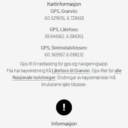
Kartinformasjon
GPS, Granvin:
60.529691, 6.728418
GPS, Låtefoss:
59.944362, 6.584351
GPS, Steinsdalsfossen:
60.365957, 6.088132
Gpx-fil til nedlasting for gps og navigeringsapp.
Fila har køyreretning frå
Låtefoss til Granvin
. Gpx-filer for
alle
Nasjonale turistveger
. Endringar av køyremønster må
brukarane sjølv tilpasse.
Informasjon