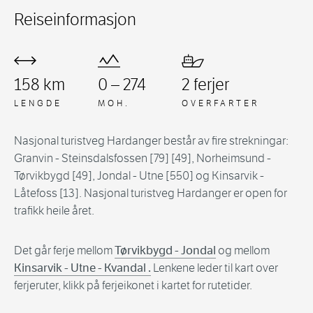
Reiseinformasjon
158 km
0 – 274
2 ferjer
LENGDE
MOH.
OVERFARTER
Nasjonal turistveg Hardanger består av fire strekningar:
Granvin - Steinsdalsfossen [79] [49], Norheimsund -
Tørvikbygd [49], Jondal - Utne [550] og Kinsarvik -
Låtefoss [13]. Nasjonal turistveg Hardanger er open for
trafikk heile året.
Det går ferje mellom
Tørvikbygd - Jondal
og mellom
Kinsarvik - Utne - Kvandal .
Lenkene leder til kart over
ferjeruter, klikk på ferjeikonet i kartet for rutetider.